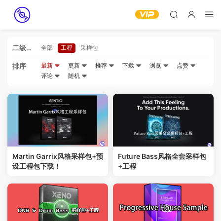
二级分
全部
工程
采样包
类
排序
最新
更新
推荐
下载
浏览
点赞
评论
随机
Martin Garrix风格采样包+预
Future Bass风格全套采样包
设工程包下载！
+工程